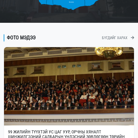
Өмнөговь
ФОТО МЭДЭЭ
БҮГДИЙГ ХАРАХ
99 ЖИЛИЙН ТҮҮХТЭЙ УС ЦАГ УУР, ОРЧНЫ ХЯНАЛТ
ШИНЖИЛГЭЭНИЙ САЛБАРЫН ҮНДЭСНИЙ ЗӨВЛӨГӨӨН ТӨРИЙН