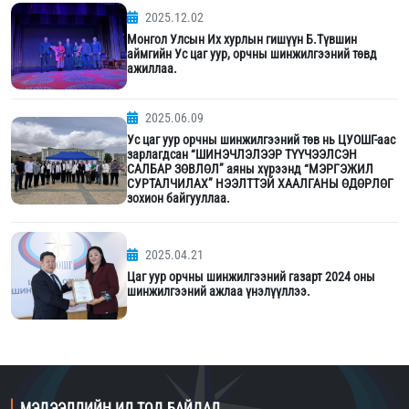
2025.12.02
Монгол Улсын Их хурлын гишүүн Б.Түвшин
аймгийн Ус цаг уур, орчны шинжилгээний төвд
ажиллаа.
2025.06.09
Ус цаг уур орчны шинжилгээний төв нь ЦУОШГ-аас
зарлагдсан “ШИНЭЧЛЭЛЭЭР ТҮҮЧЭЭЛСЭН
САЛБАР ЗӨВЛӨЛ” аяны хүрээнд “МЭРГЭЖИЛ
СУРТАЛЧИЛАХ” НЭЭЛТТЭЙ ХААЛГАНЫ ӨДӨРЛӨГ
зохион байгууллаа.
2025.04.21
Цаг уур орчны шинжилгээний газарт 2024 оны
шинжилгээний ажлаа үнэлүүллээ.
МЭДЭЭЛЛИЙН ИЛ ТОД БАЙДАЛ