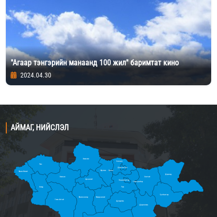
"Агаар тэнгэрийн манаанд 100 жил" баримтат кино
2024.04.30
АЙМАГ, НИЙСЛЭЛ
Хөвсгөл
Сэлэнгэ
Увс
Дархан-Уул
Булган
Орхон
Баян-Өлгий
Дорнод
Завхан
Хэнтий
Архангай
Улаанбаатар
Говьсүмбэр
Ховд
Төв
Сүхбаатар
Баянхонгор
Өвөрхангай
Говь-Алтай
Дундговь
Дорноговь