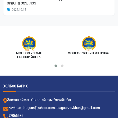
ОРДОНД ЭХЭЛЛЭЭ
2024.10.15
МОНГОЛ УЛСЫН
МОНГОЛ УЛСЫН ИХ ХУРАЛ
ЕРӨНХИЙЛӨГЧ
ХОЛБОО БАРИХ
Завхан аймаг Улиастай сум Өлзийт баг
zavkhan_tsaguur@yahoo.com, tsaguurzavkhan@gmail.com
92065586