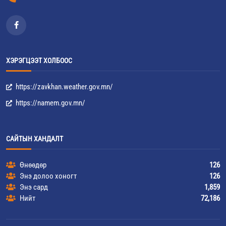
ХЭРЭГЦЭЭТ ХОЛБООС
https://zavkhan.weather.gov.mn/
https://namem.gov.mn/
САЙТЫН ХАНДАЛТ
Өнөөдөр
126
Энэ долоо хоногт
126
Энэ сард
1,859
Нийт
72,186