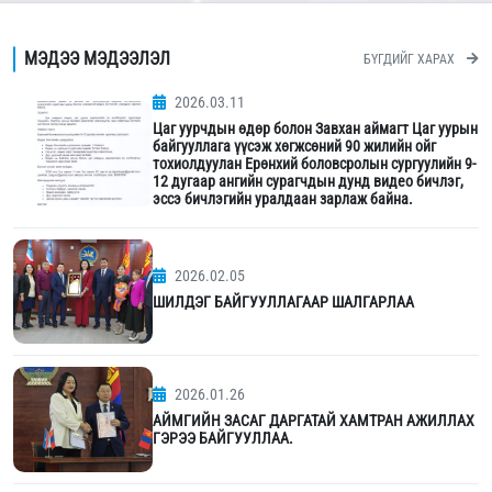
МЭДЭЭ МЭДЭЭЛЭЛ
БҮГДИЙГ ХАРАХ
2026.03.11
Цаг уурчдын өдөр болон Завхан аймагт Цаг уурын
байгууллага үүсэж хөгжсөний 90 жилийн ойг
тохиолдуулан Ерөнхий боловсролын сургуулийн 9-
12 дугаар ангийн сурагчдын дунд видео бичлэг,
эссэ бичлэгийн уралдаан зарлаж байна.
2026.02.05
ШИЛДЭГ БАЙГУУЛЛАГААР ШАЛГАРЛАА
2026.01.26
АЙМГИЙН ЗАСАГ ДАРГАТАЙ ХАМТРАН АЖИЛЛАХ
ГЭРЭЭ БАЙГУУЛЛАА.