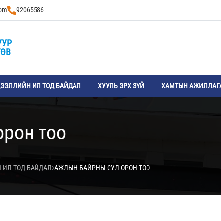
com
92065586
УУР
ТӨВ
ЭЭЛЛИЙН ИЛ ТОД БАЙДАЛ
ХУУЛЬ ЭРХ ЗҮЙ
ХАМТЫН АЖИЛЛАГ
орон тоо
 ИЛ ТОД БАЙДАЛ
АЖЛЫН БАЙРНЫ СУЛ ОРОН ТОО