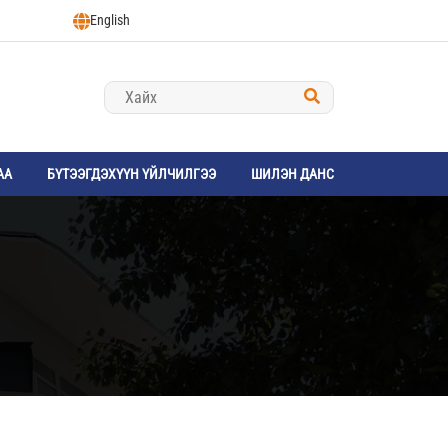
English
АА
БҮТЭЭГДЭХҮҮН ҮЙЛЧИЛГЭЭ
ШИЛЭН ДАНС