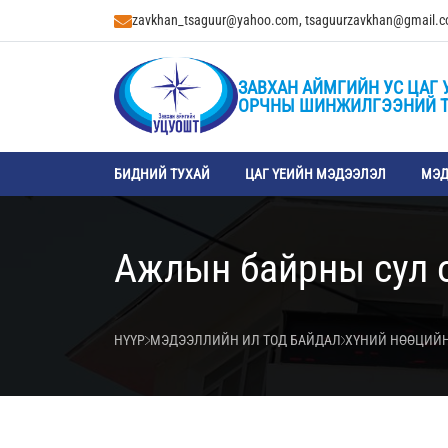
zavkhan_tsaguur@yahoo.com, tsaguurzavkhan@gmail.
ЗАВХАН АЙМГИЙН УС ЦАГ 
ОРЧНЫ ШИНЖИЛГЭЭНИЙ 
БИДНИЙ ТУХАЙ
ЦАГ ҮЕИЙН МЭДЭЭЛЭЛ
МЭД
Ажлын байрны сул 
НҮҮР
МЭДЭЭЛЛИЙН ИЛ ТОД БАЙДАЛ
ХҮНИЙ НӨӨЦИЙН