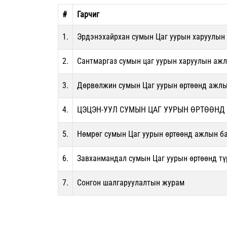
#
Гарчиг
1.
Эрдэнэхайрхан сумын Цаг уурын харуулын 
2.
Сантмаргаз сумын цаг уурын харуулын аж
3.
Дөрвөлжин сумын Цаг уурын өртөөнд ажлы
4.
ЦЭЦЭН-УУЛ СУМЫН ЦАГ УУРЫН ӨРТӨӨНД
5.
Нөмрөг сумын Цаг уурын өртөөнд ажлын б
6.
Завханмандал сумын Цаг уурын өртөөнд тү
7.
Сонгон шалгаруулалтын журам