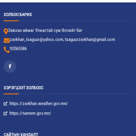
ХОЛБОО БАРИХ
Завхан аймаг Улиастай сум Өлзийт баг
zavkhan_tsaguur@yahoo.com, tsaguurzavkhan@gmail.com
92065586
ХЭРЭГЦЭЭТ ХОЛБООС
https://zavkhan.weather.gov.mn/
https://namem.gov.mn/
САЙТЫН ХАНДАЛТ