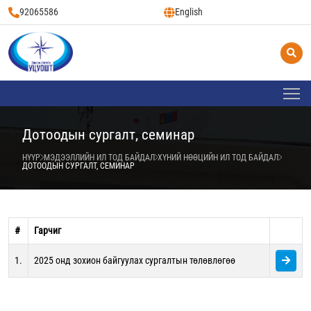
92065586
English
Дотоодын сургалт, семинар
НҮҮР
МЭДЭЭЛЛИЙН ИЛ ТОД БАЙДАЛ
ХҮНИЙ НӨӨЦИЙН ИЛ ТОД БАЙДАЛ
ДОТООДЫН СУРГАЛТ, СЕМИНАР
#
Гарчиг
1.
2025 онд зохион байгуулах сургалтын төлөвлөгөө