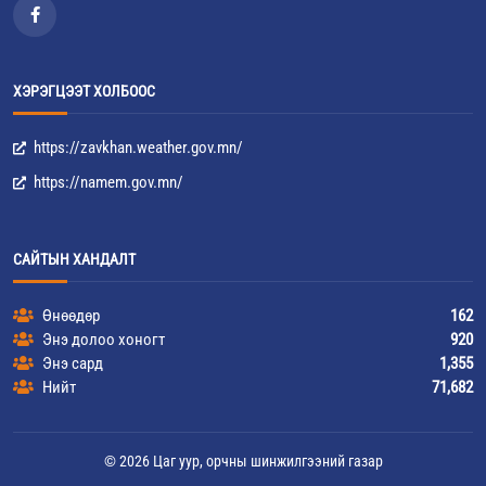
ХЭРЭГЦЭЭТ ХОЛБООС
https://zavkhan.weather.gov.mn/
https://namem.gov.mn/
САЙТЫН ХАНДАЛТ
Өнөөдөр
162
Энэ долоо хоногт
920
Энэ сард
1,355
Нийт
71,682
© 2026 Цаг уур, орчны шинжилгээний газар