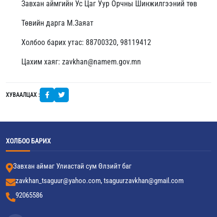
Завхан аймгийн Ус Цаг Уур Орчны Шинжилгээний төв
Төвийн дарга М.Заяат
Холбоо барих утас: 88700320, 98119412
Цахим хаяг: zavkhan@namem.gov.mn
ХУВААЛЦАХ :
ХОЛБОО БАРИХ
Завхан аймаг Улиастай сум Өлзийт баг
zavkhan_tsaguur@yahoo.com, tsaguurzavkhan@gmail.com
92065586