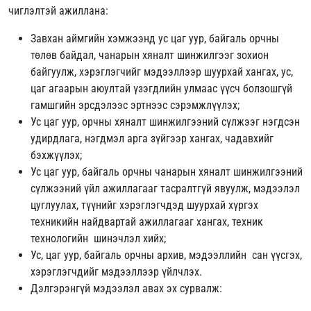
чиглэлтэй ажиллана:
Завхан аймгийн хэмжээнд ус цаг уур, байгаль орчны
төлөв байдал, чанарын хяналт шинжилгээг зохион
байгуулж, хэрэглэгчийг мэдээллээр шуурхай хангах, ус,
цаг агаарын аюултай үзэгдлийн улмаас үүсч болзошгүй
гамшгийн эрсдэлээс эртнээс сэрэмжлүүлэх;
Ус цаг уур, орчны хяналт шинжилгээний сүлжээг нэгдсэн
удирдлага, нэгдмэл арга зүйгээр хангах, чадавхийг
бэхжүүлэх;
Ус цаг уур, байгаль орчны чанарын хяналт шинжилгээний
сүлжээний үйл ажиллагааг тасралтгүй явуулж, мэдээлэл
цуглуулах, түүнийг хэрэглэгчдэд шуурхай хүргэх
техникийн найдвартай ажиллагааг хангах, техник
технологийн шинэчлэл хийх;
Ус, цаг уур, байгаль орчны архив, мэдээллийн сан үүсгэх,
хэрэглэгчдийг мэдээллээр үйлчлэх.
Дэлгэрэнгүй мэдээлэл авах эх сурвалж: