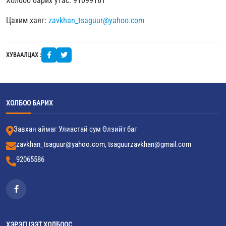
Холбоо барих утас: 91099161
Цахим хаяг:
zavkhan_tsaguur@yahoo.com
ХУВААЛЦАХ :
ХОЛБОО БАРИХ
Завхан аймаг Улиастай сум Өлзийт баг
zavkhan_tsaguur@yahoo.com, tsaguurzavkhan@gmail.com
92065586
ХЭРЭГЦЭЭТ ХОЛБООС