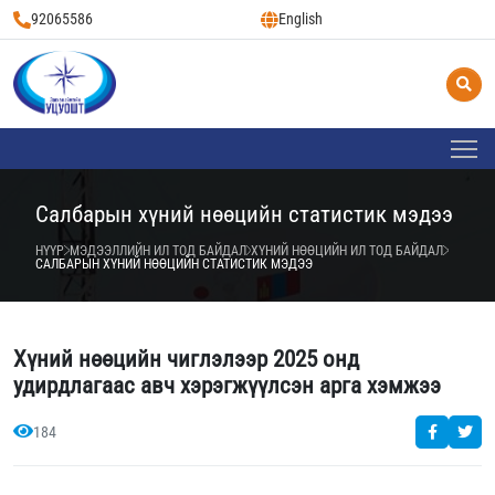
92065586
English
Салбарын хүний нөөцийн статистик мэдээ
НҮҮР
МЭДЭЭЛЛИЙН ИЛ ТОД БАЙДАЛ
ХҮНИЙ НӨӨЦИЙН ИЛ ТОД БАЙДАЛ
САЛБАРЫН ХҮНИЙ НӨӨЦИЙН СТАТИСТИК МЭДЭЭ
Хүний нөөцийн чиглэлээр 2025 онд
удирдлагаас авч хэрэгжүүлсэн арга хэмжээ
184