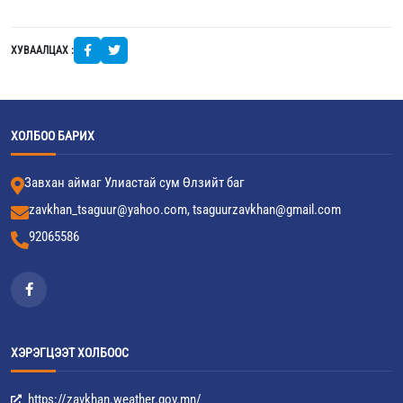
ХУВААЛЦАХ :
ХОЛБОО БАРИХ
Завхан аймаг Улиастай сум Өлзийт баг
zavkhan_tsaguur@yahoo.com, tsaguurzavkhan@gmail.com
92065586
ХЭРЭГЦЭЭТ ХОЛБООС
https://zavkhan.weather.gov.mn/