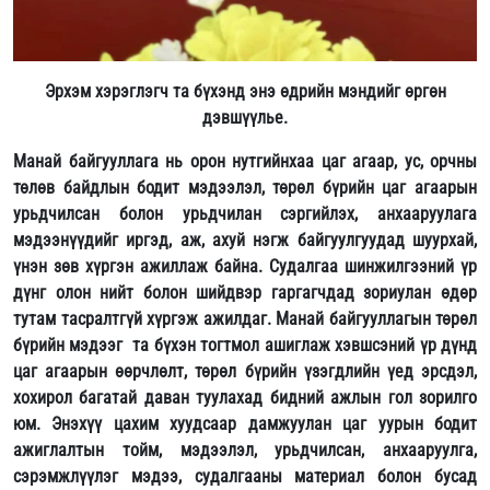
Эрхэм хэрэглэгч та бүхэнд энэ өдрийн мэндийг өргөн
дэвшүүлье.
Манай байгууллага нь орон нутгийнхаа цаг агаар, ус, орчны
төлөв байдлын бодит мэдээлэл, төрөл бүрийн цаг агаарын
урьдчилсан болон урьдчилан сэргийлэх, анхааруулага
мэдээнүүдийг иргэд, аж, ахуй нэгж байгуулгуудад шуурхай,
үнэн зөв хүргэн ажиллаж байна. Судалгаа шинжилгээний үр
дүнг олон нийт болон шийдвэр гаргагчдад зориулан өдөр
тутам тасралтгүй хүргэж ажилдаг. Манай байгууллагын төрөл
бүрийн мэдээг та бүхэн тогтмол ашиглаж хэвшсэний үр дүнд
цаг агаарын өөрчлөлт, төрөл бүрийн үзэгдлийн үед эрсдэл,
хохирол багатай даван туулахад бидний ажлын гол зорилго
юм. Энэхүү цахим хуудсаар дамжуулан цаг уурын бодит
ажиглалтын тойм, мэдээлэл, урьдчилсан, анхааруулга,
сэрэмжлүүлэг мэдээ, судалгааны материал болон бусад