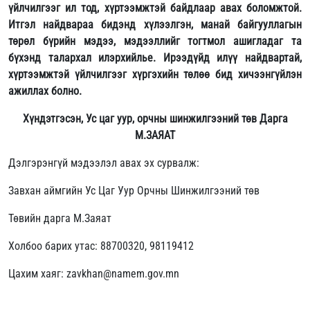
үйлчилгээг ил тод, хүртээмжтэй байдлаар авах боломжтой.
Итгэл найдвараа бидэнд хүлээлгэн, манай байгууллагын
төрөл бүрийн мэдээ, мэдээллийг тогтмол ашигладаг та
бүхэнд талархал илэрхийлье. Ирээдүйд илүү найдвартай,
хүртээмжтэй үйлчилгээг хүргэхийн төлөө бид хичээнгүйлэн
ажиллах болно.
Хүндэтгэсэн, Ус цаг уур, орчны шинжилгээний төв Дарга
М.ЗАЯАТ
Дэлгэрэнгүй мэдээлэл авах эх сурвалж:
Завхан аймгийн Ус Цаг Уур Орчны Шинжилгээний төв
Төвийн дарга М.Заяат
Холбоо барих утас: 88700320, 98119412
Цахим хаяг: zavkhan@namem.gov.mn