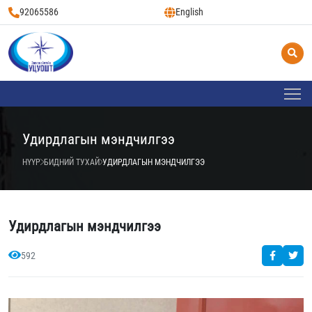
92065586
English
Удирдлагын мэндчилгээ
НҮҮР
БИДНИЙ ТУХАЙ
УДИРДЛАГЫН МЭНДЧИЛГЭЭ
Удирдлагын мэндчилгээ
592