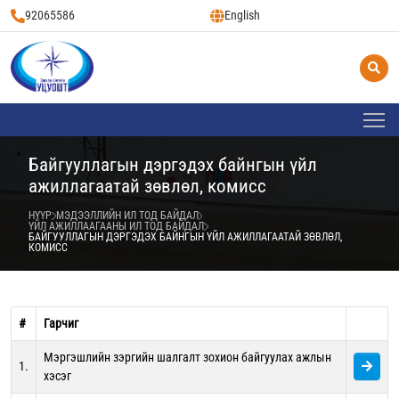
92065586
English
Байгууллагын дэргэдэх байнгын үйл
ажиллагаатай зөвлөл, комисс
НҮҮР
МЭДЭЭЛЛИЙН ИЛ ТОД БАЙДАЛ
ҮЙЛ АЖИЛЛААГААНЫ ИЛ ТОД БАЙДАЛ
БАЙГУУЛЛАГЫН ДЭРГЭДЭХ БАЙНГЫН ҮЙЛ АЖИЛЛАГААТАЙ ЗӨВЛӨЛ,
КОМИСС
#
Гарчиг
Мэргэшлийн зэргийн шалгалт зохион байгуулах ажлын
1.
хэсэг