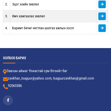
2.
Эцэг эхийн зөвлөл
3.
Өмч хамгаалах зөвлөл
4.
Баримт бичиг нягтлан шалгах ажлын хэсэг
ХОЛБОО БАРИХ
Завхан аймаг Улиастай сум Өлзийт баг
zavkhan_tsaguur@yahoo.com, tsaguurzavkhan@gmail.com
92065586