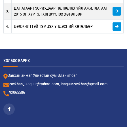
ЦАГ АГААРТ ЗОРИУДААР НӨЛӨӨЛӨХ ҮЙЛ АЖИЛЛАГААГ
3.
2015 ОН ХҮРТЭЛ ХӨГЖҮҮЛЭХ ХӨТӨЛБӨР
4.
ЦӨЛЖИЛТТЭЙ ТЭМЦЭХ ҮНДЭСНИЙ ХӨТӨЛБӨР
ХОЛБОО БАРИХ
Завхан аймаг Улиастай сум Өлзийт баг
zavkhan_tsaguur@yahoo.com, tsaguurzavkhan@gmail.com
92065586