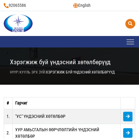
92065586
English
Хэрэгжиж буй үндэсний хөтөлбөрүүд
НҮҮР
ХУУЛЬ ЭРХ ЗҮЙ
ХЭРЭГЖИЖ БУЙ ҮНДЭСНИЙ ХӨТӨЛБӨРҮҮД
#
Гарчиг
1.
"УС" ҮНДЭСНИЙ ХӨТӨЛБӨР
УУР АМЬСГАЛЫН ӨӨРЧЛӨЛТИЙН ҮНДЭСНИЙ
2.
ХӨТӨЛБӨР