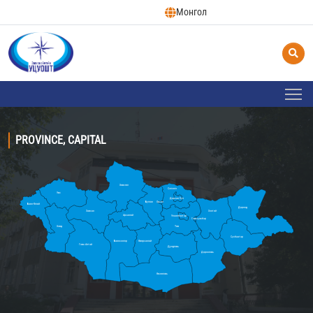
Монгол
PROVINCE, CAPITAL
Хөвсгөл
Сэлэнгэ
Увс
Дархан-Уул
Булган
Орхон
Баян-Өлгий
Дорнод
Завхан
Хэнтий
Архангай
Улаанбаатар
Говьсүмбэр
Ховд
Төв
Сүхбаатар
Баянхонгор
Өвөрхангай
Говь-Алтай
Дундговь
Дорноговь
Өмнөговь