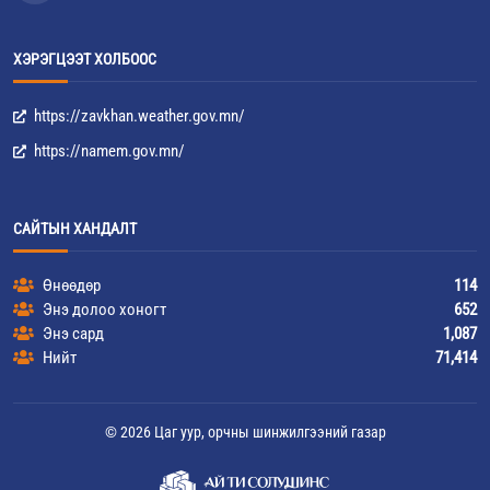
ХЭРЭГЦЭЭТ ХОЛБООС
https://zavkhan.weather.gov.mn/
https://namem.gov.mn/
САЙТЫН ХАНДАЛТ
Өнөөдөр
114
Энэ долоо хоногт
652
Энэ сард
1,087
Нийт
71,414
© 2026 Цаг уур, орчны шинжилгээний газар