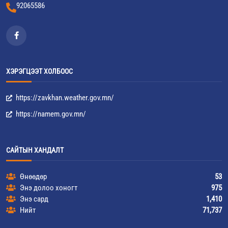
92065586
ХЭРЭГЦЭЭТ ХОЛБООС
https://zavkhan.weather.gov.mn/
https://namem.gov.mn/
САЙТЫН ХАНДАЛТ
Өнөөдөр
53
Энэ долоо хоногт
975
Энэ сард
1,410
Нийт
71,737