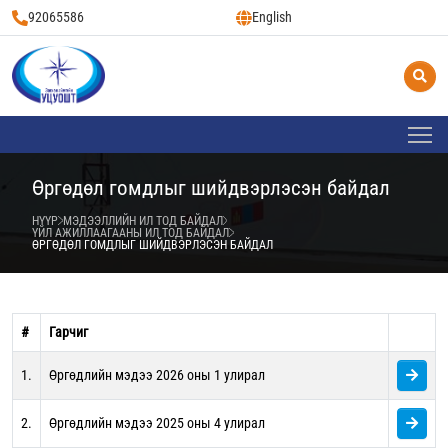
92065586
English
Өргөдөл гомдлыг шийдвэрлэсэн байдал
НҮҮР
МЭДЭЭЛЛИЙН ИЛ ТОД БАЙДАЛ
ҮЙЛ АЖИЛЛААГААНЫ ИЛ ТОД БАЙДАЛ
ӨРГӨДӨЛ ГОМДЛЫГ ШИЙДВЭРЛЭСЭН БАЙДАЛ
#
Гарчиг
1.
Өргөдлийн мэдээ 2026 оны 1 улирал
2.
Өргөдлийн мэдээ 2025 оны 4 улирал