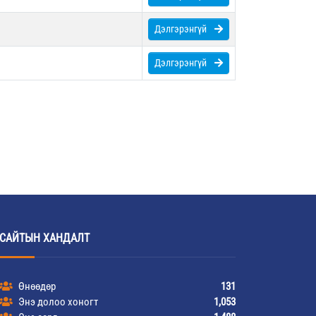
Дэлгэрэнгүй
Дэлгэрэнгүй
САЙТЫН ХАНДАЛТ
Өнөөдөр
131
Энэ долоо хоногт
1,053