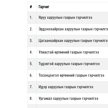
#
Гарчиг
1.
Яруу харуулын газрын гэрчилгээ
2.
Эрдэнэхайрхан харуулын газрын гэрчилг
3.
Цагаанхайрхан харуулын газрын гэрчилгэ
4.
Улиастай өртөөний газрын гэрчилгээ
5.
Түдэвтэй харуулын газрын гэрчилгээ
6.
Тосонцэнгэл өртөөний газрын гэрчилгээ
7.
Идэр харуулын газрын гэрчилгээ
8.
Ургамал харуулын газрын гэрчилгээ