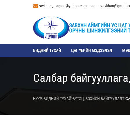
zavkhan_tsaguur@yahoo.com, tsaguurzavkhan@gmail.
ЗАВХАН АЙМГИЙН УС ЦАГ 
ОРЧНЫ ШИНЖИЛГЭЭНИЙ 
БИДНИЙ ТУХАЙ
ЦАГ ҮЕИЙН МЭДЭЭЛЭЛ
МЭД
Салбар байгууллага
НҮҮР
БИДНИЙ ТУХАЙ
БҮТЭЦ, ЗОХИОН БАЙГУУЛАЛТ
С