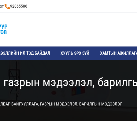
com
92065586
УУР
ТӨВ
ЭЭЛЛИЙН ИЛ ТОД БАЙДАЛ
ХУУЛЬ ЭРХ ЗҮЙ
ХАМТЫН АЖИЛЛАГ
, газрын мэдээлэл, барил
АЛБАР БАЙГУУЛЛАГА, ГАЗРЫН МЭДЭЭЛЭЛ, БАРИЛГЫН МЭДЭЭЛЭЛ