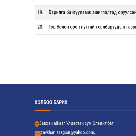
19.
Барилга байгууламж ашиглалтад оруулсан
20.
Төв болон орон нутгийн салбаруудын газ
ХОЛБОО БАРИХ
Завхан аймаг Улиастай сум Өлзийт баг
zavkhan_tsaguur@yahoo.com,