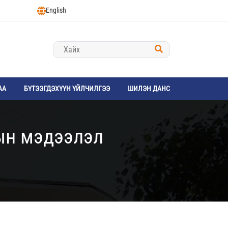
English
АА
БҮТЭЭГДЭХҮҮН ҮЙЛЧИЛГЭЭ
ШИЛЭН ДАНС
гын мэдээлэл