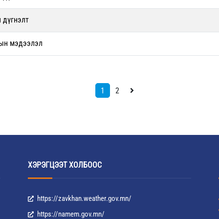
 дүгнэлт
рын мэдээлэл
1
2
ХЭРЭГЦЭЭТ ХОЛБООС
https://zavkhan.weather.gov.mn/
https://namem.gov.mn/