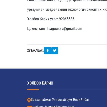
урьдчилан мэдээлэхийн технологич синоптик и
Холбоо барих утас: 92065586
Цахим хаяг: tsaguur.za@gmail.com
ХУВААЛЦАХ :
ХОЛБОО БАРИХ
Завхан аймаг Улиастай сум Өлзийт баг
zavkhan_tsaguur@yahoo.com,