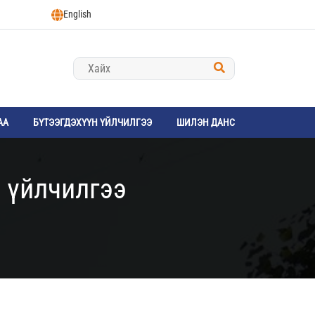
English
АА
БҮТЭЭГДЭХҮҮН ҮЙЛЧИЛГЭЭ
ШИЛЭН ДАНС
 үйлчилгээ