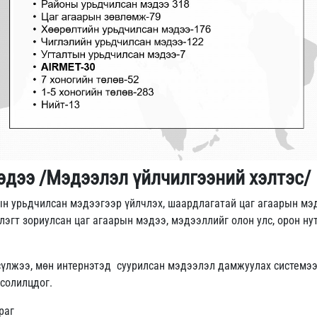
эдээ /Мэдээлэл үйлчилгээний хэлтэс/
ын урьдчилсан мэдээгээр үйлчлэх, шаардлагатай цаг агаарын мэд
лэгт зориулсан цаг агаарын мэдээ, мэдээллийг олон улс, орон ну
сүлжээ, мөн интернэтэд суурилсан мэдээлэл дамжуулах системээ
 солилцдог.
раг