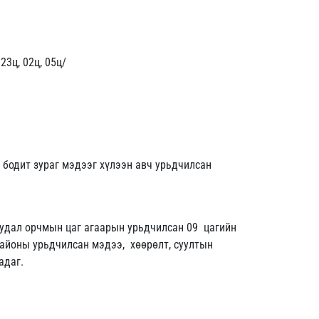
23ц, 02ц, 05ц/
 бодит зураг мэдээг хүлээн авч урьдчилсан
уудал орчмын цаг агаарын урьдчилсан 09 цагийн
районы урьдчилсан мэдээ, хөөрөлт, суултын
адаг.