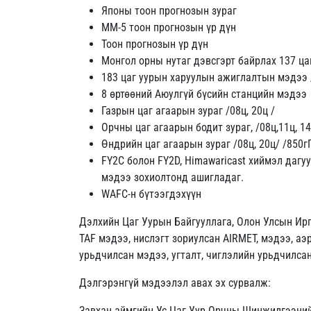
Японы тоон прогнозын зураг
ММ-5 тоон прогнозын үр дүн
Тоон прогнозын үр дүн
Монгол орны нутаг дэвсгэрт байрлах 137 цаг
183 цаг уурын харуулын ажиглалтын мэдээ /
8 өртөөний Аюулгүй бүсийн станцийн мэдээ
Газрын цаг агаарын зураг /08ц, 20ц /
Орчны цаг агаарын бодит зураг, /08ц,11ц, 14ц
Өндрийн цаг агаарын зураг /08ц, 20ц/ /850гП
FY2C болон FY2D, Himawaricast хиймэл дагу
мэдээ зохиолтонд ашигладаг.
WAFC-н бүтээгдэхүүн
Дэлхийн Цаг Уурын Байгууллага, Олон Улсын Ир
TAF мэдээ, нислэгт зориулсан AIRMET, мэдээ, 
урьдчилсан мэдээ, угталт, чиглэлийн урьдчилса
Дэлгэрэнгүй мэдээлэл авах эх сурвалж:
Завхан аймгийн Ус Цаг Уур Орчны Шинжилгээний