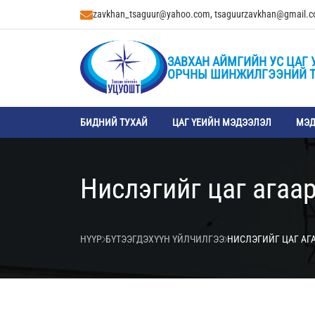
zavkhan_tsaguur@yahoo.com, tsaguurzavkhan@gmail.
ЗАВХАН АЙМГИЙН УС ЦАГ 
ОРЧНЫ ШИНЖИЛГЭЭНИЙ 
БИДНИЙ ТУХАЙ
ЦАГ ҮЕИЙН МЭДЭЭЛЭЛ
МЭД
Нислэгийг цаг агаа
НҮҮР
БҮТЭЭГДЭХҮҮН ҮЙЛЧИЛГЭЭ
НИСЛЭГИЙГ ЦАГ АГ