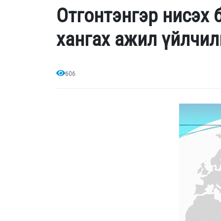
Отгонтэнгэр нисэх 
хангах ажил үйлчил
606