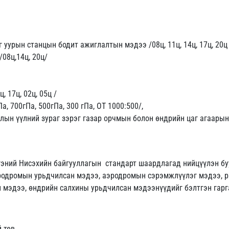
 уурын станцын бодит ажиглалтын мэдээ /08ц, 11ц, 14ц, 17ц, 20ц 
08ц,14ц, 20ц/
, 17ц, 02ц, 05ц /
а, 700гПа, 500гПа, 300 гПа, ОТ 1000:500/,
улын үүлний зураг зэрэг газар орчмын болон өндрийн цаг агаарын
гэний Нисэхийн байгууллагын стандарт шаардлагад нийцүүлэн б
аэродромын урьдчилсан мэдээ, аэродромын сэрэмжлүүлэг мэдээ, 
н мэдээ, өндрийн салхины урьдчилсан мэдээнүүдийг бэлтгэн гарг
 төв