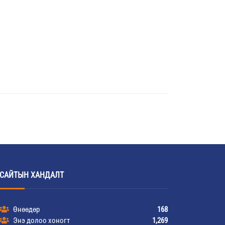
САЙТЫН ХАНДАЛТ
Өнөөдөр
168
Энэ долоо хоногт
1,269