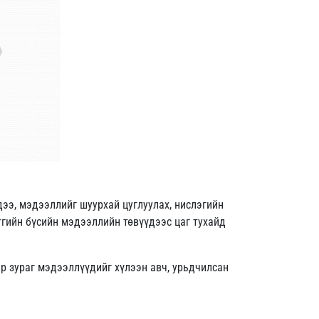
ээ, мэдээллийг шуурхай цуглуулах, нислэгийн
тгийн бүсийн мэдээллийн төвүүдээс цаг тухайд
р зураг мэдээллүүдийг хүлээн авч, урьдчилсан