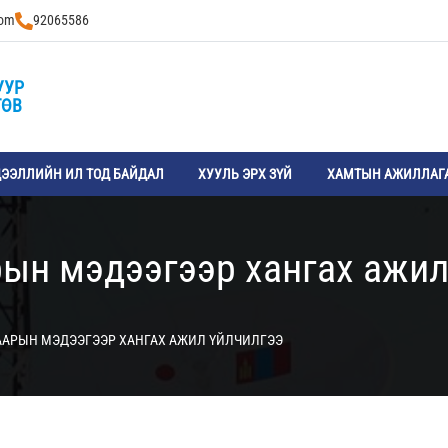
com
92065586
УУР
ТӨВ
ЭЭЛЛИЙН ИЛ ТОД БАЙДАЛ
ХУУЛЬ ЭРХ ЗҮЙ
ХАМТЫН АЖИЛЛАГ
рын мэдээгээр хангах ажил
ААРЫН МЭДЭЭГЭЭР ХАНГАХ АЖИЛ ҮЙЛЧИЛГЭЭ