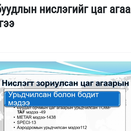
буудлын нислэгийг цаг ага
гээ