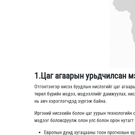
1.Цаг агаарын урьдчилсан м
Отгонтэнгэр нисэх буудлын нислэгийг цаг агаар
төрөл бүрийн мэдээ, мэдээллийг дамжуулах, нис
нь авч хэрэглэгчдэд хүргэж байна.
Иргэний нисэхийн болон цаг уурын технологийн 
мэдээг боловсруулж олон улс болон орон нутагт
Европын дунд хугацааны тоон прогнозын зу