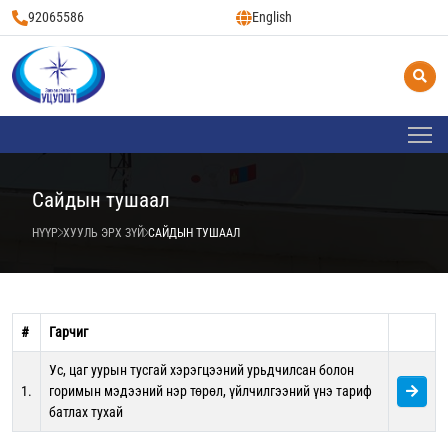
92065586
English
Сайдын тушаал
НҮҮР
ХУУЛЬ ЭРХ ЗҮЙ
САЙДЫН ТУШААЛ
#
Гарчиг
Ус, цаг уурын тусгай хэрэгцээний урьдчилсан болон
1.
горимын мэдээний нэр төрөл, үйлчилгээний үнэ тариф
батлах тухай