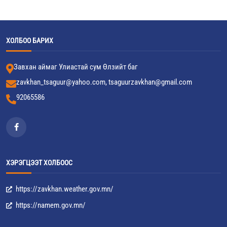
ХОЛБОО БАРИХ
Завхан аймаг Улиастай сум Өлзийт баг
zavkhan_tsaguur@yahoo.com, tsaguurzavkhan@gmail.com
92065586
ХЭРЭГЦЭЭТ ХОЛБООС
https://zavkhan.weather.gov.mn/
https://namem.gov.mn/