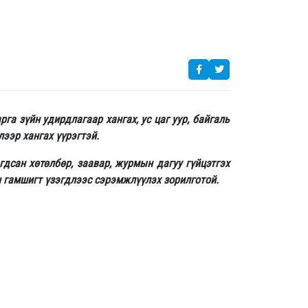
а зүйн удирдлагаар хангах, ус цаг уур, байгаль
ээр хангах үүрэгтэй.
дсан хөтөлбөр, заавар, журмын дагуу гүйцэтгэх
н гамшигт үзэгдлээс сэрэмжлүүлэх зорилготой.