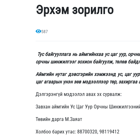
Эрхэм зорилго
587
Тус байгууллага нь аймгийнхаа ус цаг уур, орч
орчны шинжилгээг зохион байгуулж, төлөв байдлы
Аймгийн нутаг дэвсгэрийн хэмжээнд ус, цаг уу
цаг агаарын үнэн зөв мэдээллээр төр, захиргаа 
Дэлгэрэнгүй мэдээлэл авах эх сурвалж:
Завхан аймгийн Ус Цаг Уур Орчны Шинжилгээний
Төвийн дарга М.Заяат
Холбоо барих утас: 88700320, 98119412