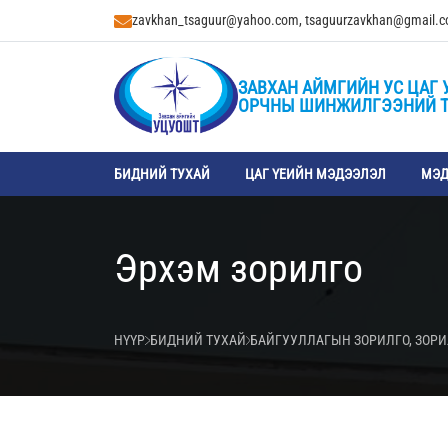
zavkhan_tsaguur@yahoo.com, tsaguurzavkhan@gmail.
ЗАВХАН АЙМГИЙН УС ЦАГ 
ОРЧНЫ ШИНЖИЛГЭЭНИЙ 
БИДНИЙ ТУХАЙ
ЦАГ ҮЕИЙН МЭДЭЭЛЭЛ
МЭД
Эрхэм зорилго
НҮҮР
БИДНИЙ ТУХАЙ
БАЙГУУЛЛАГЫН ЗОРИЛГО, ЗОР