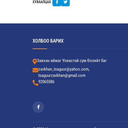
ХУВААЛЦАХ :
ХОЛБОО БАРИХ
Завхан аймаг Улиастай сум Өлзийт баг
zavkhan_tsaguur@yahoo.com,
tsaguurzavkhan@gmail.com
92065586