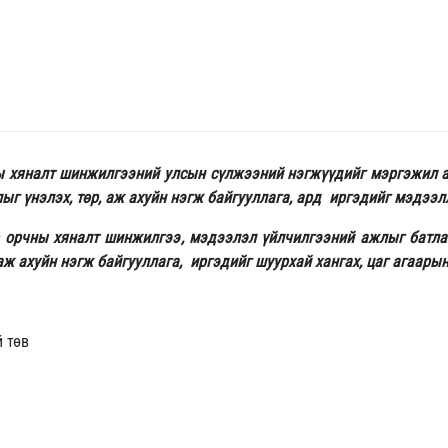
ны хяналт шинжилгээний улсын сүлжээний нэгжүүдийг мэргэжил арг
г үнэлэх, төр, аж ахуйн нэгж байгууллага, ард иргэдийг мэдээлл
р орчны хяналт шинжилгээ, мэдээлэл үйлчилгээний ажлыг батлаг
аж ахуйн нэгж байгууллага, иргэдийг шуурхай хангах, цаг агаары
 төв