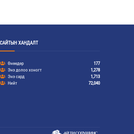
САЙТЫН ХАНДАЛТ
Өнөөдөр
177
Энэ долоо хоногт
1,278
Энэ сард
1,713
Нийт
72,040