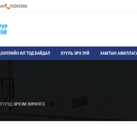
com
92065586
УУР
ТӨВ
ЭЭЛЛИЙН ИЛ ТОД БАЙДАЛ
ХУУЛЬ ЭРХ ЗҮЙ
ХАМТЫН АЖИЛЛАГ
ИЛТУУД
ЭРХЭМ ЗОРИЛГО