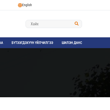
English
АА
БҮТЭЭГДЭХҮҮН ҮЙЛЧИЛГЭЭ
ШИЛЭН ДАНС