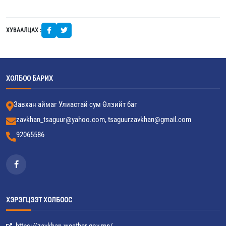
ХУВААЛЦАХ :
ХОЛБОО БАРИХ
Завхан аймаг Улиастай сум Өлзийт баг
zavkhan_tsaguur@yahoo.com, tsaguurzavkhan@gmail.com
92065586
ХЭРЭГЦЭЭТ ХОЛБООС