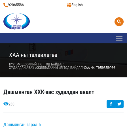
92065586
English
ХАА-ны төлөвлөгөө
НҮҮР
МЭДЭЭЛЛИЙН ИЛ ТОД БАЙДАЛ
ХУДАЛДАН АВАХ АЖИЛЛАГААНЫ ИЛ ТОД БАЙДАЛ
ХАА-НЫ ТӨЛӨВЛӨГӨӨ
Дашмянган ХХК-аас худалдан авалт
230
Дашмянган гэрээ 6