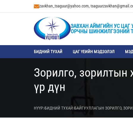
zavkhan_tsaguur@yahoo.com, tsaguurzavkhan@gmail.
ЗАВХАН АЙМГИЙН УС ЦАГ 
ОРЧНЫ ШИНЖИЛГЭЭНИЙ 
БИДНИЙ ТУХАЙ
ЦАГ ҮЕИЙН МЭДЭЭЛЭЛ
МЭД
Зорилго, зорилтын 
үр дүн
НҮҮР
БИДНИЙ ТУХАЙ
БАЙГУУЛЛАГЫН ЗОРИЛГО, ЗОР