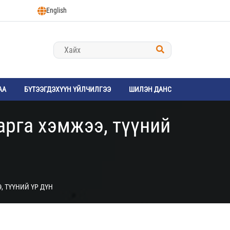
English
АА
БҮТЭЭГДЭХҮҮН ҮЙЛЧИЛГЭЭ
ШИЛЭН ДАНС
арга хэмжээ, түүний
, ТҮҮНИЙ ҮР ДҮН