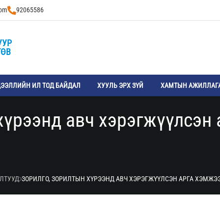
com
92065586
УУР
ТӨВ
ЭЭЛЛИЙН ИЛ ТОД БАЙДАЛ
ХУУЛЬ ЭРХ ЗҮЙ
ХАМТЫН АЖИЛЛАГ
хүрээнд авч хэрэгжүүлсэн 
ИЛТУУД
ЗОРИЛГО, ЗОРИЛТЫН ХҮРЭЭНД АВЧ ХЭРЭГЖҮҮЛСЭН АРГА ХЭМЖЭЭ