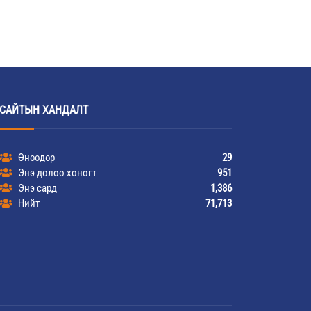
САЙТЫН ХАНДАЛТ
Өнөөдөр
29
Энэ долоо хоногт
951
Энэ сард
1,386
Нийт
71,713