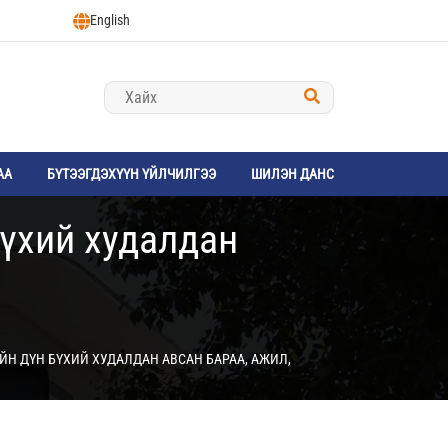
English
АА
БҮТЭЭГДЭХҮҮН ҮЙЛЧИЛГЭЭ
ШИЛЭН ДАНС
бүхий худалдан
ЙН ДҮН БҮХИЙ ХУДАЛДАН АВСАН БАРАА, АЖИЛ,