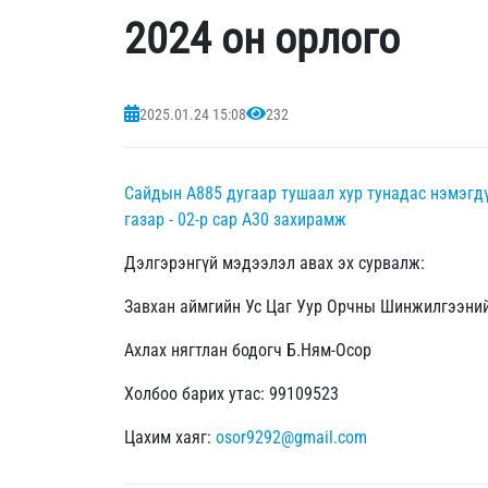
2024 он орлого
2025.01.24 15:08
232
Сайдын А885 дугаар тушаал
хур тунадас нэмэгд
газар - 02-р сар А30 захирамж
Дэлгэрэнгүй мэдээлэл авах эх сурвалж:
Завхан аймгийн Ус Цаг Уур Орчны Шинжилгээний
Ахлах нягтлан бодогч Б.Ням-Осор
Холбоо барих утас: 99109523
Цахим хаяг:
osor9292@gmail.com