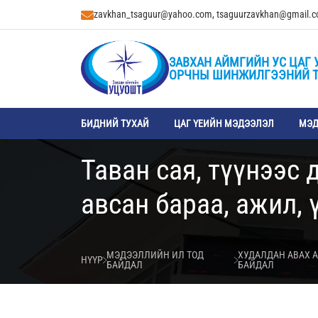
zavkhan_tsaguur@yahoo.com, tsaguurzavkhan@gmail.
ЗАВХАН АЙМГИЙН УС ЦАГ 
ОРЧНЫ ШИНЖИЛГЭЭНИЙ 
БИДНИЙ ТУХАЙ
ЦАГ ҮЕИЙН МЭДЭЭЛЭЛ
МЭД
Таван сая, түүнээс
авсан бараа, ажил, 
МЭДЭЭЛЛИЙН ИЛ ТОД
ХУДАЛДАН АВАХ 
НҮҮР
БАЙДАЛ
БАЙДАЛ