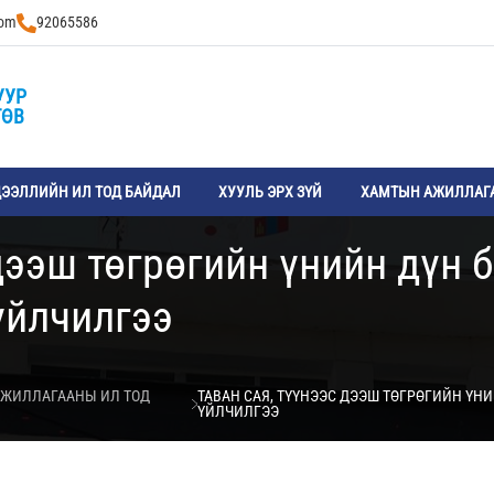
com
92065586
УУР
ТӨВ
ЭЭЛЛИЙН ИЛ ТОД БАЙДАЛ
ХУУЛЬ ЭРХ ЗҮЙ
ХАМТЫН АЖИЛЛАГ
 дээш төгрөгийн үнийн дүн 
үйлчилгээ
АЖИЛЛАГААНЫ ИЛ ТОД
ТАВАН САЯ, ТҮҮНЭЭС ДЭЭШ ТӨГРӨГИЙН ҮНИ
ҮЙЛЧИЛГЭЭ