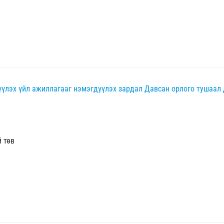
үүлэх үйл ажиллагааг нэмэгдүүлэх зардал
Давсан орлого тушаал
 төв