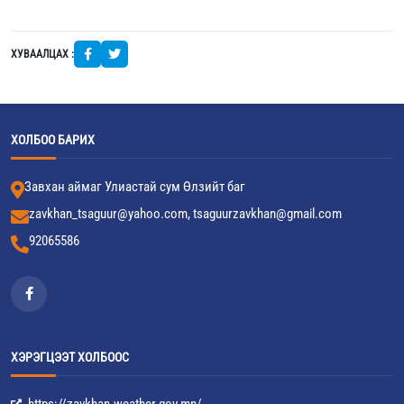
ХУВААЛЦАХ :
ХОЛБОО БАРИХ
Завхан аймаг Улиастай сум Өлзийт баг
zavkhan_tsaguur@yahoo.com, tsaguurzavkhan@gmail.com
92065586
ХЭРЭГЦЭЭТ ХОЛБООС