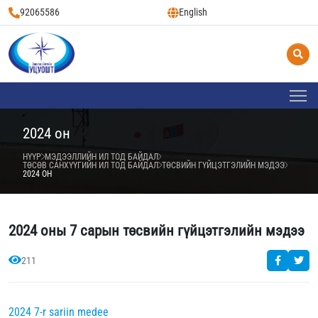
92065586
English
2024 он
НҮҮР
МЭДЭЭЛЛИЙН ИЛ ТОД БАЙДАЛ
ТӨСӨВ САНХҮҮГИЙН ИЛ ТОД БАЙДАЛ
ТӨСВИЙН ГҮЙЦЭТГЭЛИЙН МЭДЭЭ
2024 ОН
2024 оны 7 сарын төсвийн гүйцэтгэлийн мэдээ
211
2024 7-r sariin medee